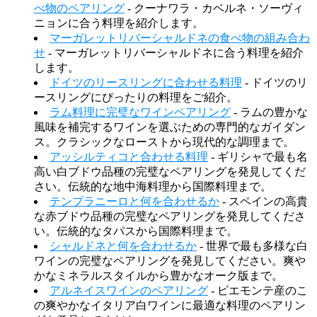
べ物のペアリング
- クーナワラ・カベルネ・ソーヴィ
ニョンに合う料理を紹介します。
マーガレットリバーシャルドネの食べ物の組み合わ
せ
- マーガレットリバーシャルドネに合う料理を紹介
します。
ドイツのリースリングに合わせる料理
- ドイツのリ
ースリングにぴったりの料理をご紹介。
ラム料理に完璧なワインペアリング
- ラムの豊かな
風味を補完するワインを選ぶための専門的なガイダン
ス。クラシックなローストから現代的な調理まで。
アッシルティコと合わせる料理
- ギリシャで最も名
高い白ブドウ品種の完璧なペアリングを発見してくだ
さい。伝統的な地中海料理から国際料理まで。
テンプラニーロと何を合わせるか
- スペインの高貴
な赤ブドウ品種の完璧なペアリングを発見してくださ
い。伝統的なタパスから国際料理まで。
シャルドネと何を合わせるか
- 世界で最も多様な白
ワインの完璧なペアリングを発見してください。爽や
かなミネラルスタイルから豊かなオーク版まで。
アルネイスワインのペアリング
- ピエモンテ産のこ
の爽やかなイタリア白ワインに最適な料理のペアリン