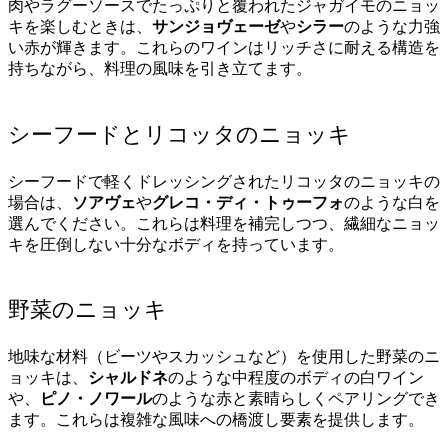
肉やラグーソースでたっぷりと覆われたジャガイモのニョッ
キを楽しむときは、
サンジョヴェーゼ
や
シラー
のような力強
い赤が輝きます。これらのワインはリッチさに耐える構造を
持ちながら、料理の風味を引き立てます。
シーフードとリコッタのニョッキ
シーフードで軽くドレッシングされたリコッタのニョッキの
場合は、
ソアヴェ
や
グレコ・ディ・トゥーフォ
のような白を
選んでください。これらは料理を補完しつつ、繊細なニョッ
キを圧倒しない十分なボディを持っています。
野菜のニョッキ
地味な材料（ビーツやスカッシュなど）を使用した野菜のニ
ョッキは、
シャルドネ
のような中程度のボディの白ワイン
や、
ピノ・ノワール
のような赤と素晴らしくペアリングでき
ます。これらは複雑な風味への橋渡し要素を提供します。