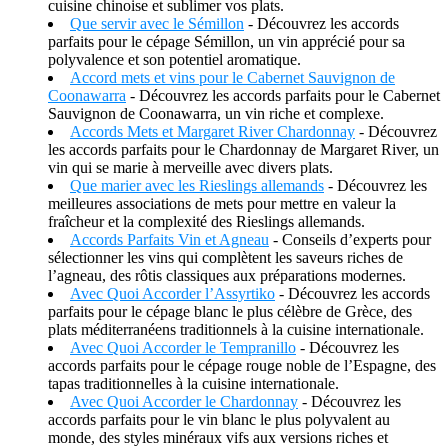
cuisine chinoise et sublimer vos plats.
Que servir avec le Sémillon
- Découvrez les accords
parfaits pour le cépage Sémillon, un vin apprécié pour sa
polyvalence et son potentiel aromatique.
Accord mets et vins pour le Cabernet Sauvignon de
Coonawarra
- Découvrez les accords parfaits pour le Cabernet
Sauvignon de Coonawarra, un vin riche et complexe.
Accords Mets et Margaret River Chardonnay
- Découvrez
les accords parfaits pour le Chardonnay de Margaret River, un
vin qui se marie à merveille avec divers plats.
Que marier avec les Rieslings allemands
- Découvrez les
meilleures associations de mets pour mettre en valeur la
fraîcheur et la complexité des Rieslings allemands.
Accords Parfaits Vin et Agneau
- Conseils d’experts pour
sélectionner les vins qui complètent les saveurs riches de
l’agneau, des rôtis classiques aux préparations modernes.
Avec Quoi Accorder l’Assyrtiko
- Découvrez les accords
parfaits pour le cépage blanc le plus célèbre de Grèce, des
plats méditerranéens traditionnels à la cuisine internationale.
Avec Quoi Accorder le Tempranillo
- Découvrez les
accords parfaits pour le cépage rouge noble de l’Espagne, des
tapas traditionnelles à la cuisine internationale.
Avec Quoi Accorder le Chardonnay
- Découvrez les
accords parfaits pour le vin blanc le plus polyvalent au
monde, des styles minéraux vifs aux versions riches et