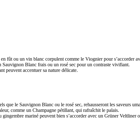
 en fût ou un vin blanc corpulent comme le Viognier pour s’accorder av
 Sauvignon Blanc frais ou un rosé sec pour un contraste vivifiant.
ant peuvent accentuer sa nature délicate.
tels que le Sauvignon Blanc ou le rosé sec, rehausseront les saveurs uma
aleur, comme un Champagne pétillant, qui rafraîchit le palais.
du gingembre mariné peuvent bien s’accorder avec un Grüner Veltliner o