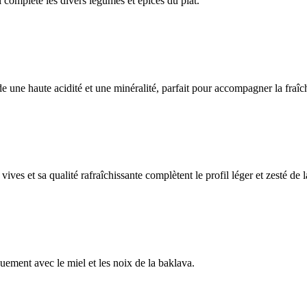
il complète les divers légumes et épices du plat.
e une haute acidité et une minéralité, parfait pour accompagner la fraî
ives et sa qualité rafraîchissante complètent le profil léger et zesté de l
ement avec le miel et les noix de la baklava.