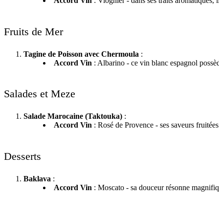
Accord Vin
: Viognier - dans ses traits aromatiques, 
Fruits de Mer
Tagine de Poisson avec Chermoula
:
Accord Vin
: Albarino - ce vin blanc espagnol possèd
Salades et Meze
Salade Marocaine (Taktouka)
:
Accord Vin
: Rosé de Provence - ses saveurs fruitées v
Desserts
Baklava
:
Accord Vin
: Moscato - sa douceur résonne magnifiqu