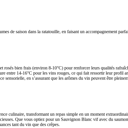
légumes de saison dans la ratatouille, en faisant un accompagnement parfai
 et rosés bien frais (environ 8-10°C) pour renforcer leurs qualités rafraîc
re entre 14-16°C pour les vins rouges, ce qui fait ressortir leur profil 
nce sensorielle, en s’assurant que les arômes du vin peuvent être pleine
ence culinaire, transformant un repas simple en un moment extraordinair
délicieuses. Que vous optiez pour un Sauvignon Blanc vif avec du sau
nuances tant du vin que des crêpes.