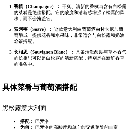
香槟（Champagne）：
干爽、清新的香槟与含有白松露
的菜肴是绝佳搭配。它的酸度和清新感增强了松露的风
味，而不会掩盖它。
索阿韦（Soave）：
这款意大利白葡萄酒由甘卡尼加葡
萄酿成，提供花香和水果味，非常适合与白松露和奶油
烩饭搭配。
长相思（Sauvignon Blanc）：
具备活泼酸度与草本香气
的长相思可以是白松露的清新搭配，特别是在新鲜香草
的准备中。
具体菜肴与葡萄酒搭配
黑松露意大利面
搭配：
巴罗洛
为何：
巴罗洛的高酸度和单宁能穿透菜肴的丰富