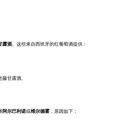
甘露酒
。这些来自西班牙的红葡萄酒提供：
老藤甘露酒。
择
阿尔巴利诺
或
维尔德霍
，原因如下：