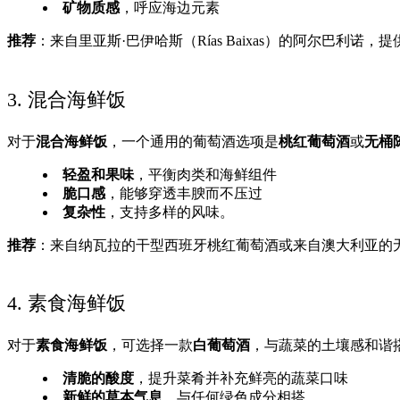
矿物质感
，呼应海边元素
推荐
：来自里亚斯·巴伊哈斯（Rías Baixas）的阿尔巴利
3. 混合海鲜饭
对于
混合海鲜饭
，一个通用的葡萄酒选项是
桃红葡萄酒
或
无桶
轻盈和果味
，平衡肉类和海鲜组件
脆口感
，能够穿透丰腴而不压过
复杂性
，支持多样的风味。
推荐
：来自纳瓦拉的干型西班牙桃红葡萄酒或来自澳大利亚的
4. 素食海鲜饭
对于
素食海鲜饭
，可选择一款
白葡萄酒
，与蔬菜的土壤感和谐
清脆的酸度
，提升菜肴并补充鲜亮的蔬菜口味
新鲜的草本气息
，与任何绿色成分相搭