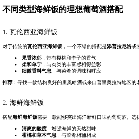
不同类型海鲜饭的理想葡萄酒搭配
1. 瓦伦西亚海鲜饭
对于传统的
瓦伦西亚海鲜饭
，一个不错的搭配是
添普拉尼洛
或
果香浓郁
，带有樱桃和李子的香气
柔和单宁
，与肉类的丰富感相得益彰
细微香料气息
，与菜肴的调味相呼应
推荐
：寻找一款结构良好的里奥哈酒或来自普里奥拉特地区的
2. 海鲜海鲜饭
搭配
海鲜海鲜饭
需要一款能够突出海洋新鲜口味的葡萄酒。选
清爽的酸度
，增强海鲜的天然甜味
柑橘和草本气息
，与菜肴相辅相成