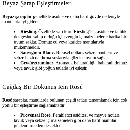
Beyaz Şarap Eşleştirmeleri
Beyaz şaraplar
genellikle asidite ve daha hafif gövde nedeniyle
mantılarla iyi gider:
Riesling
: Özellikle yarı kuru Riesling’ler, asidite ve tatlılık
dengesine sahip olduğu için zengin iç malzemelerle harika bir
uyum sağlar. Domuz eti veya karides mantılarıyla
mükemmeldir.
Sauvignon Blanc
: Bitkisel notları, sebze mantıları ve
sebze bazlı daldırma soslarıyla güzelce uyum sağlar.
Gewürztraminer
: Aromatik baharatlılığı, baharatlı domuz
veya tavuk gibi yoğun tatlarla iyi eşleşir.
Çağdaş Bir Dokunuş İçin Rosé
Rosé
şaraplar, mantılarda bulunan çeşitli tatları tamamlamak için çok
yönlü bir eşleştirme sağlamaktadır:
Provensal Rosé
: Ferahlatıcı asiditesi ve meyve notları,
tavuk veya sebze iç malzemeleri gibi daha hafif mantıları
güçlendirmeden destekler.