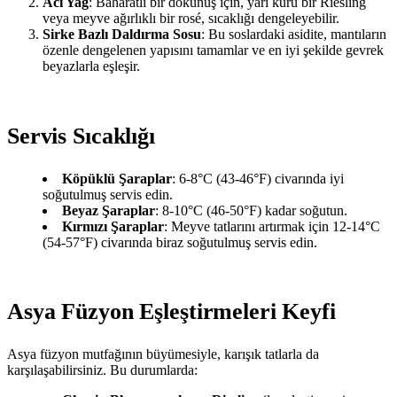
Acı Yağ
: Baharatlı bir dokunuş için, yarı kuru bir Riesling
veya meyve ağırlıklı bir rosé, sıcaklığı dengeleyebilir.
Sirke Bazlı Daldırma Sosu
: Bu soslardaki asidite, mantıların
özenle dengelenen yapısını tamamlar ve en iyi şekilde gevrek
beyazlarla eşleşir.
Servis Sıcaklığı
Köpüklü Şaraplar
: 6-8°C (43-46°F) civarında iyi
soğutulmuş servis edin.
Beyaz Şaraplar
: 8-10°C (46-50°F) kadar soğutun.
Kırmızı Şaraplar
: Meyve tatlarını artırmak için 12-14°C
(54-57°F) civarında biraz soğutulmuş servis edin.
Asya Füzyon Eşleştirmeleri Keyfi
Asya füzyon mutfağının büyümesiyle, karışık tatlarla da
karşılaşabilirsiniz. Bu durumlarda: