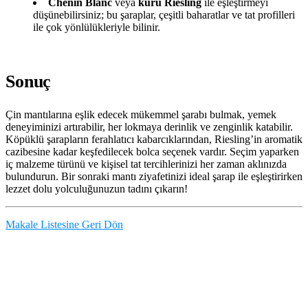
Chenin Blanc
veya
kuru Riesling
ile eşleştirmeyi
düşünebilirsiniz; bu şaraplar, çeşitli baharatlar ve tat profilleri
ile çok yönlülükleriyle bilinir.
Sonuç
Çin mantılarına eşlik edecek mükemmel şarabı bulmak, yemek
deneyiminizi artırabilir, her lokmaya derinlik ve zenginlik katabilir.
Köpüklü şarapların ferahlatıcı kabarcıklarından, Riesling’in aromatik
cazibesine kadar keşfedilecek bolca seçenek vardır. Seçim yaparken
iç malzeme türünü ve kişisel tat tercihlerinizi her zaman aklınızda
bulundurun. Bir sonraki mantı ziyafetinizi ideal şarap ile eşleştirirken
lezzet dolu yolculuğunuzun tadını çıkarın!
Makale Listesine Geri Dön