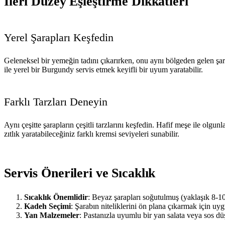
İleri Düzey Eşleştirme Dikkatleri
Yerel Şarapları Keşfedin
Geleneksel bir yemeğin tadını çıkarırken, onu aynı bölgeden gelen şarap
ile yerel bir Burgundy servis etmek keyifli bir uyum yaratabilir.
Farklı Tarzları Deneyin
Aynı çeşitte şarapların çeşitli tarzlarını keşfedin. Hafif meşe ile olg
zıtlık yaratabileceğiniz farklı kremsi seviyeleri sunabilir.
Servis Önerileri ve Sıcaklık
Sıcaklık Önemlidir
: Beyaz şarapları soğutulmuş (yaklaşık 8-10
Kadeh Seçimi
: Şarabın niteliklerini ön plana çıkarmak için uyg
Yan Malzemeler
: Pastanızla uyumlu bir yan salata veya sos dü