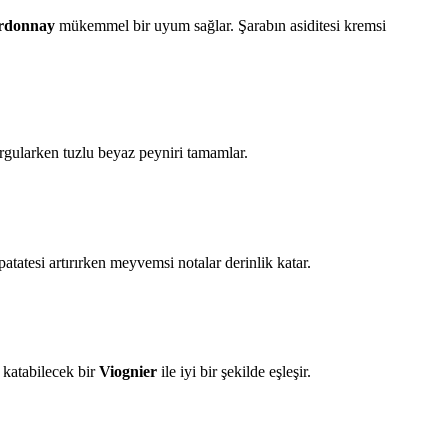
rdonnay
mükemmel bir uyum sağlar. Şarabın asiditesi kremsi
vurgularken tuzlu beyaz peyniri tamamlar.
atatesi artırırken meyvemsi notalar derinlik katar.
 katabilecek bir
Viognier
ile iyi bir şekilde eşleşir.