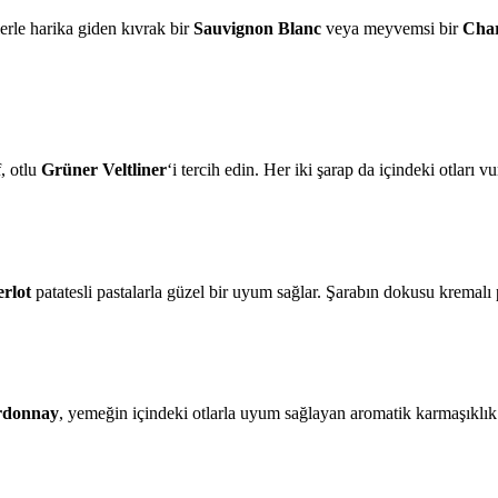
lerle harika giden kıvrak bir
Sauvignon Blanc
veya meyvemsi bir
Cha
, otlu
Grüner Veltliner
‘i tercih edin. Her iki şarap da içindeki otları 
rlot
patatesli pastalarla güzel bir uyum sağlar. Şarabın dokusu kremalı p
rdonnay
, yemeğin içindeki otlarla uyum sağlayan aromatik karmaşıklık