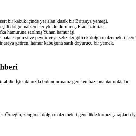
ert bir kabuk içinde yer alan klasik bir Britanya yemeği.
eşitli dolgu malzemeleriyle doldurulmuş Fransız turtası.
 yufka hamuruna sarılmış Yunan hamur işi.
e patates püresi ve peynir veya sebzeler gibi ek dolgu malzemeleri içeren 
bir araya getiren, hamur kabuğuna sarılı doyurucu bir yemek.
ehberi
rabilir. İşte aklınızda bulundurmanız gereken bazı anahtar noktalar:
ler. Örneğin, zengin et dolgu malzemeleri genellikle kırmızı şaraplarla i