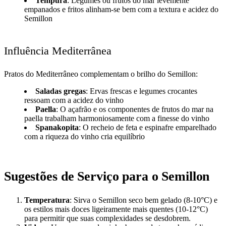
Tempura
: Legumes ou frutos do mar levemente
empanados e fritos alinham-se bem com a textura e acidez do
Semillon
Influência Mediterrânea
Pratos do Mediterrâneo complementam o brilho do Semillon:
Saladas gregas
: Ervas frescas e legumes crocantes
ressoam com a acidez do vinho
Paella
: O açafrão e os componentes de frutos do mar na
paella trabalham harmoniosamente com a finesse do vinho
Spanakopita
: O recheio de feta e espinafre emparelhado
com a riqueza do vinho cria equilíbrio
Sugestões de Serviço para o Semillon
Temperatura
: Sirva o Semillon seco bem gelado (8-10°C) e
os estilos mais doces ligeiramente mais quentes (10-12°C)
para permitir que suas complexidades se desdobrem.