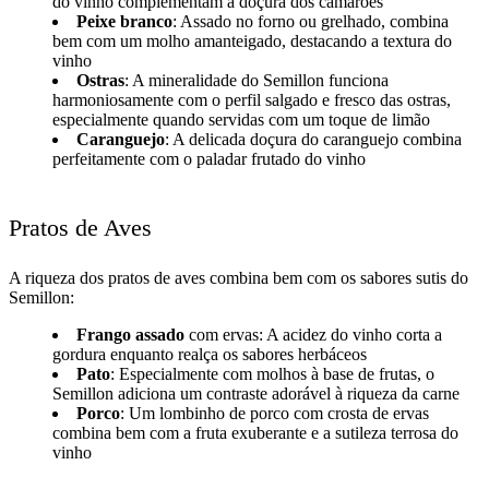
do vinho complementam a doçura dos camarões
Peixe branco
: Assado no forno ou grelhado, combina
bem com um molho amanteigado, destacando a textura do
vinho
Ostras
: A mineralidade do Semillon funciona
harmoniosamente com o perfil salgado e fresco das ostras,
especialmente quando servidas com um toque de limão
Caranguejo
: A delicada doçura do caranguejo combina
perfeitamente com o paladar frutado do vinho
Pratos de Aves
A riqueza dos pratos de aves combina bem com os sabores sutis do
Semillon:
Frango assado
com ervas: A acidez do vinho corta a
gordura enquanto realça os sabores herbáceos
Pato
: Especialmente com molhos à base de frutas, o
Semillon adiciona um contraste adorável à riqueza da carne
Porco
: Um lombinho de porco com crosta de ervas
combina bem com a fruta exuberante e a sutileza terrosa do
vinho