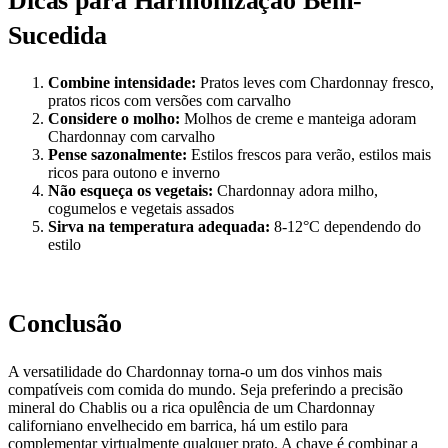
Dicas para Harmonização Bem-
Sucedida
Combine intensidade:
Pratos leves com Chardonnay fresco,
pratos ricos com versões com carvalho
Considere o molho:
Molhos de creme e manteiga adoram
Chardonnay com carvalho
Pense sazonalmente:
Estilos frescos para verão, estilos mais
ricos para outono e inverno
Não esqueça os vegetais:
Chardonnay adora milho,
cogumelos e vegetais assados
Sirva na temperatura adequada:
8-12°C dependendo do
estilo
Conclusão
A versatilidade do Chardonnay torna-o um dos vinhos mais
compatíveis com comida do mundo. Seja preferindo a precisão
mineral do Chablis ou a rica opulência de um Chardonnay
californiano envelhecido em barrica, há um estilo para
complementar virtualmente qualquer prato. A chave é combinar a