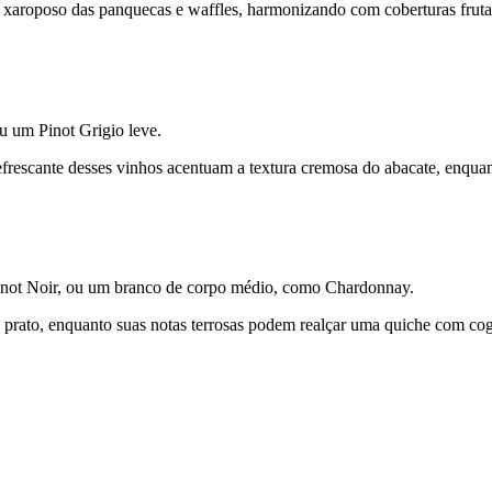
r xaroposo das panquecas e waffles, harmonizando com coberturas frut
 um Pinot Grigio leve.
z refrescante desses vinhos acentuam a textura cremosa do abacate, enq
inot Noir, ou um branco de corpo médio, como Chardonnay.
 prato, enquanto suas notas terrosas podem realçar uma quiche com 