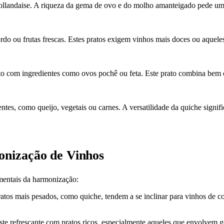
llandaise. A riqueza da gema de ovo e do molho amanteigado pede um 
rdo ou frutas frescas. Estes pratos exigem vinhos mais doces ou aquele
to com ingredientes como ovos pochê ou feta. Este prato combina bem 
ntes, como queijo, vegetais ou carnes. A versatilidade da quiche signif
onização de Vinhos
mentais da harmonização:
atos mais pesados, como quiche, tendem a se inclinar para vinhos de 
te refrescante com pratos ricos, especialmente aqueles que envolvem g