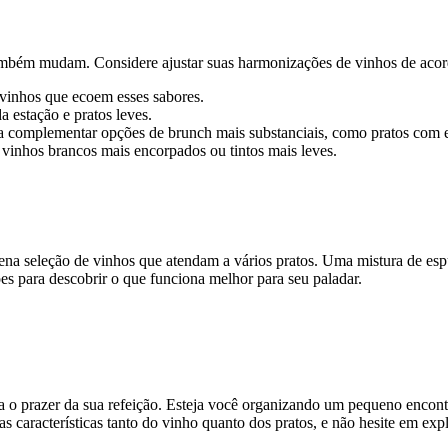
ambém mudam. Considere ajustar suas harmonizações de vinhos de acor
 vinhos que ecoem esses sabores.
 estação e pratos leves.
 complementar opções de brunch mais substanciais, como pratos com e
e vinhos brancos mais encorpados ou tintos mais leves.
a seleção de vinhos que atendam a vários pratos. Uma mistura de espum
es para descobrir o que funciona melhor para seu paladar.
a o prazer da sua refeição. Esteja você organizando um pequeno encon
as características tanto do vinho quanto dos pratos, e não hesite em ex