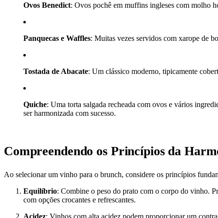
Ovos Benedict
: Ovos pochê em muffins ingleses com molho ho
Panquecas e Waffles
: Muitas vezes servidos com xarope de bo
Tostada de Abacate
: Um clássico moderno, tipicamente cober
Quiche
: Uma torta salgada recheada com ovos e vários ingredie
ser harmonizada com sucesso.
Compreendendo os Princípios da Harm
Ao selecionar um vinho para o brunch, considere os princípios funda
Equilíbrio
: Combine o peso do prato com o corpo do vinho. Pr
com opções crocantes e refrescantes.
Acidez
: Vinhos com alta acidez podem proporcionar um contras