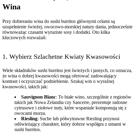
Wina
Przy dobieraniu wina do sushi burritos głównymi celami są
uzupełnienie świeżej, owocowo-morskiej natury dania, jednocześnie
równoważąc czasami wyraziste sosy i dodatki. Oto kilka
kluczowych rozważań:
1. Wybierz Szlachetne Kwiaty Kwasowości
Wiele składników sushi burritos jest świeżych i jasnych, co oznacza,
że wina o dobrej kwasowości mogą oferować zadowalający
kontrast i oczyszczać podniebienie. Szukaj win o wyraźnej
kwasowości, takich jak:
Sauvignon Blanc
: To białe wino, szczególnie z regionów
takich jak Nowa Zelandia czy Sancerre, prezentuje radosne
cytrusowe i ziołowe nuty, które wspaniale komponują się z
owocami morza.
Riesling
: Suche lub półwytrawne Riesling przynosi
odświeżający charakter, który dobrze współgra z umami w
sushi burritos.