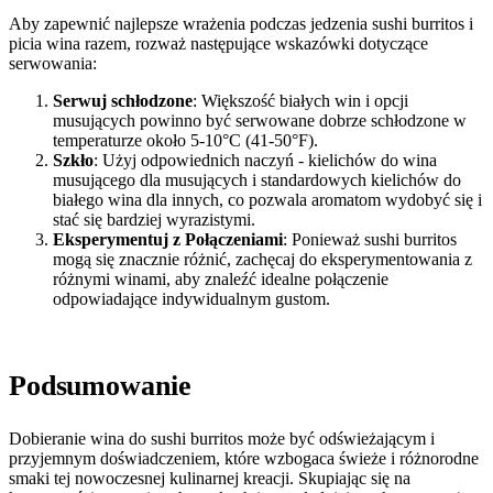
Aby zapewnić najlepsze wrażenia podczas jedzenia sushi burritos i
picia wina razem, rozważ następujące wskazówki dotyczące
serwowania:
Serwuj schłodzone
: Większość białych win i opcji
musujących powinno być serwowane dobrze schłodzone w
temperaturze około 5-10°C (41-50°F).
Szkło
: Użyj odpowiednich naczyń - kielichów do wina
musującego dla musujących i standardowych kielichów do
białego wina dla innych, co pozwala aromatom wydobyć się i
stać się bardziej wyrazistymi.
Eksperymentuj z Połączeniami
: Ponieważ sushi burritos
mogą się znacznie różnić, zachęcaj do eksperymentowania z
różnymi winami, aby znaleźć idealne połączenie
odpowiadające indywidualnym gustom.
Podsumowanie
Dobieranie wina do sushi burritos może być odświeżającym i
przyjemnym doświadczeniem, które wzbogaca świeże i różnorodne
smaki tej nowoczesnej kulinarnej kreacji. Skupiając się na