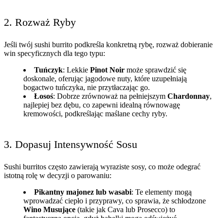
2. Rozważ Ryby
Jeśli twój sushi burrito podkreśla konkretną rybę, rozważ dobieranie
win specyficznych dla tego typu:
Tuńczyk
: Lekkie
Pinot Noir
może sprawdzić się
doskonale, oferując jagodowe nuty, które uzupełniają
bogactwo tuńczyka, nie przytłaczając go.
Łosoś
: Dobrze zrównoważ na pełniejszym
Chardonnay
,
najlepiej bez dębu, co zapewni idealną równowagę
kremowości, podkreślając maślane cechy ryby.
3. Dopasuj Intensywność Sosu
Sushi burritos często zawierają wyraziste sosy, co może odegrać
istotną rolę w decyzji o parowaniu:
Pikantny majonez lub wasabi
: Te elementy mogą
wprowadzać ciepło i przyprawy, co sprawia, że schłodzone
Wino Musujące
(takie jak Cava lub Prosecco) to