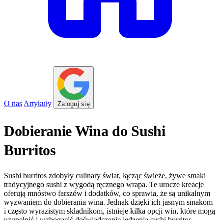
O nas
Artykuły
Zaloguj się
Dobieranie Wina do Sushi
Burritos
Sushi burritos zdobyły culinary świat, łącząc świeże, żywe smaki
tradycyjnego sushi z wygodą ręcznego wrapa. Te urocze kreacje
oferują mnóstwo farszów i dodatków, co sprawia, że są unikalnym
wyzwaniem do dobierania wina. Jednak dzięki ich jasnym smakom
i często wyrazistym składnikom, istnieje kilka opcji win, które mogą
uzupełnić i wzbogacić doświadczenie jedzenia sushi burritos.