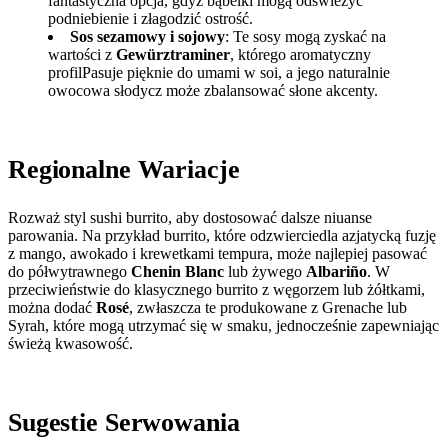
fantastyczna opcja, gdyż bąbelki mogą odświeżyć
podniebienie i złagodzić ostrość.
Sos sezamowy i sojowy
: Te sosy mogą zyskać na
wartości z
Gewürztraminer
, którego aromatyczny
profilPasuje pięknie do umami w soi, a jego naturalnie
owocowa słodycz może zbalansować słone akcenty.
Regionalne Wariacje
Rozważ styl sushi burrito, aby dostosować dalsze niuanse
parowania. Na przykład burrito, które odzwierciedla azjatycką fuzję
z mango, awokado i krewetkami tempura, może najlepiej pasować
do półwytrawnego
Chenin Blanc
lub żywego
Albariño
. W
przeciwieństwie do klasycznego burrito z węgorzem lub żółtkami,
można dodać
Rosé
, zwłaszcza te produkowane z Grenache lub
Syrah, które mogą utrzymać się w smaku, jednocześnie zapewniając
świeżą kwasowość.
Sugestie Serwowania