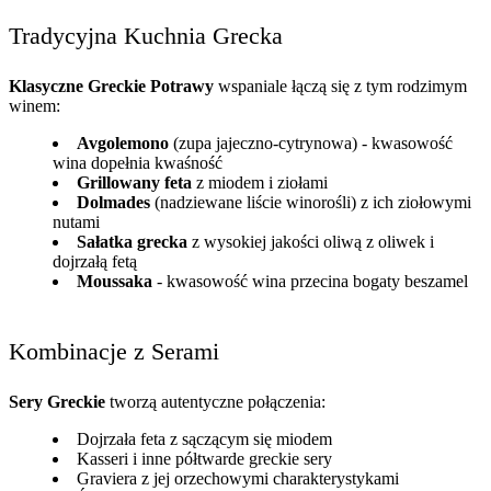
Tradycyjna Kuchnia Grecka
Klasyczne Greckie Potrawy
wspaniale łączą się z tym rodzimym
winem:
Avgolemono
(zupa jajeczno-cytrynowa) - kwasowość
wina dopełnia kwaśność
Grillowany feta
z miodem i ziołami
Dolmades
(nadziewane liście winorośli) z ich ziołowymi
nutami
Sałatka grecka
z wysokiej jakości oliwą z oliwek i
dojrzałą fetą
Moussaka
- kwasowość wina przecina bogaty beszamel
Kombinacje z Serami
Sery Greckie
tworzą autentyczne połączenia:
Dojrzała feta z sączącym się miodem
Kasseri i inne półtwarde greckie sery
Graviera z jej orzechowymi charakterystykami