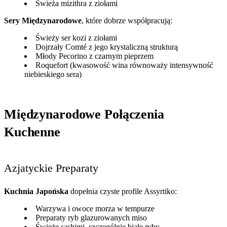
Świeża mizithra z ziołami
Sery Międzynarodowe
, które dobrze współpracują:
Świeży ser kozi z ziołami
Dojrzały Comté z jego krystaliczną strukturą
Młody Pecorino z czarnym pieprzem
Roquefort (kwasowość wina równoważy intensywność
niebieskiego sera)
Międzynarodowe Połączenia
Kuchenne
Azjatyckie Preparaty
Kuchnia Japońska
dopełnia czyste profile Assyrtiko:
Warzywa i owoce morza w tempurze
Preparaty ryb glazurowanych miso
Świeże sashimi, szczególnie białe ryby