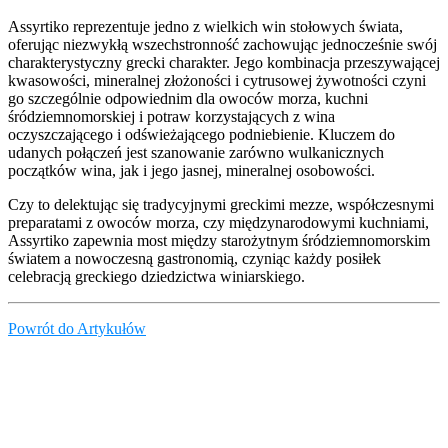
Assyrtiko reprezentuje jedno z wielkich win stołowych świata,
oferując niezwykłą wszechstronność zachowując jednocześnie swój
charakterystyczny grecki charakter. Jego kombinacja przeszywającej
kwasowości, mineralnej złożoności i cytrusowej żywotności czyni
go szczególnie odpowiednim dla owoców morza, kuchni
śródziemnomorskiej i potraw korzystających z wina
oczyszczającego i odświeżającego podniebienie. Kluczem do
udanych połączeń jest szanowanie zarówno wulkanicznych
początków wina, jak i jego jasnej, mineralnej osobowości.
Czy to delektując się tradycyjnymi greckimi mezze, współczesnymi
preparatami z owoców morza, czy międzynarodowymi kuchniami,
Assyrtiko zapewnia most między starożytnym śródziemnomorskim
światem a nowoczesną gastronomią, czyniąc każdy posiłek
celebracją greckiego dziedzictwa winiarskiego.
Powrót do Artykułów