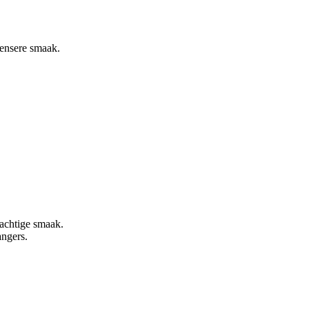
tensere smaak.
rachtige smaak.
angers.