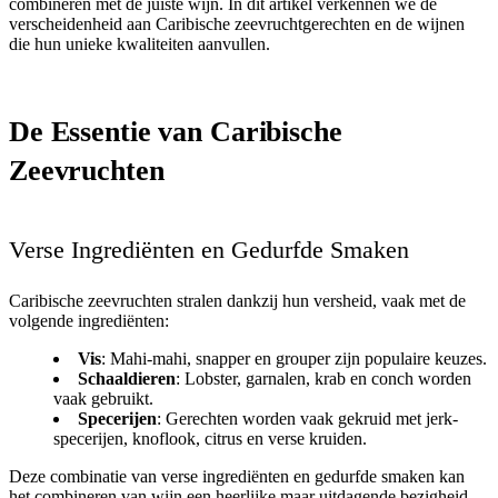
combineren met de juiste wijn. In dit artikel verkennen we de
verscheidenheid aan Caribische zeevruchtgerechten en de wijnen
die hun unieke kwaliteiten aanvullen.
De Essentie van Caribische
Zeevruchten
Verse Ingrediënten en Gedurfde Smaken
Caribische zeevruchten stralen dankzij hun versheid, vaak met de
volgende ingrediënten:
Vis
: Mahi-mahi, snapper en grouper zijn populaire keuzes.
Schaaldieren
: Lobster, garnalen, krab en conch worden
vaak gebruikt.
Specerijen
: Gerechten worden vaak gekruid met jerk-
specerijen, knoflook, citrus en verse kruiden.
Deze combinatie van verse ingrediënten en gedurfde smaken kan
het combineren van wijn een heerlijke maar uitdagende bezigheid