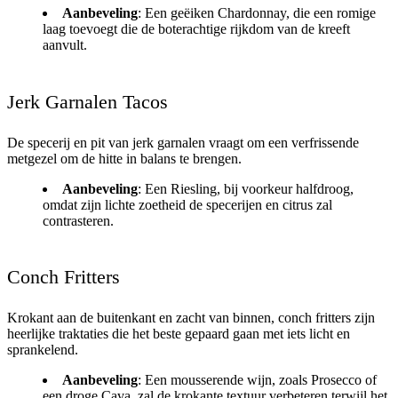
Aanbeveling
: Een geëiken Chardonnay, die een romige
laag toevoegt die de boterachtige rijkdom van de kreeft
aanvult.
Jerk Garnalen Tacos
De specerij en pit van jerk garnalen vraagt om een verfrissende
metgezel om de hitte in balans te brengen.
Aanbeveling
: Een Riesling, bij voorkeur halfdroog,
omdat zijn lichte zoetheid de specerijen en citrus zal
contrasteren.
Conch Fritters
Krokant aan de buitenkant en zacht van binnen, conch fritters zijn
heerlijke traktaties die het beste gepaard gaan met iets licht en
sprankelend.
Aanbeveling
: Een mousserende wijn, zoals Prosecco of
een droge Cava, zal de krokante textuur verbeteren terwijl het