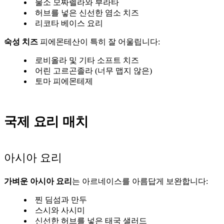
물소 모짜렐라와 부라타
허브를 넣은 신선한 염소 치즈
리코타 베이스 요리
숙성 치즈
피에몬테산이 특히 잘 어울립니다:
로비올라 및 기타 소프트 치즈
어린 고르곤졸라 (너무 맵지 않은)
토마 피에몬테제
국제 요리 매치
아시아 요리
가벼운 아시아 요리
는 아르네이스를 아름답게 보완합니다:
찐 딤섬과 만두
스시와 사시미
신선한 허브를 넣은 태국 샐러드