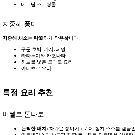
베트남 스프링롤
지중해 풍미
지중해 채소
는 탁월하게 작용합니다:
구운 호박, 가지, 피망
라타투이와 카포나타
허브를 넣은 토마토 요리
아티초크 요리
특정 요리 추천
비텔로 톤나토
완벽한 매치:
차가운 송아지고기에 참치 소스를 곁들인
아르네이스의 산도가 진한 톤나토를 자르면서 섬세한