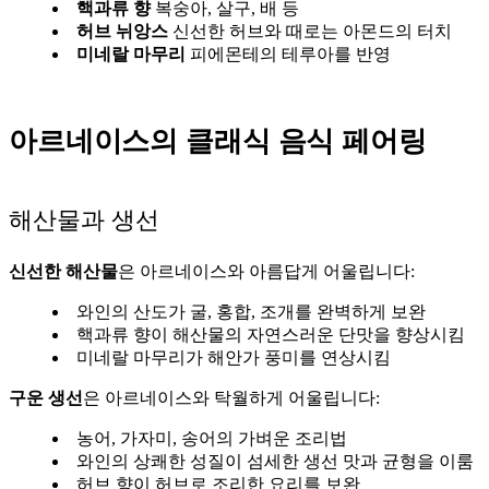
핵과류 향
복숭아, 살구, 배 등
허브 뉘앙스
신선한 허브와 때로는 아몬드의 터치
미네랄 마무리
피에몬테의 테루아를 반영
아르네이스의 클래식 음식 페어링
해산물과 생선
신선한 해산물
은 아르네이스와 아름답게 어울립니다:
와인의 산도가 굴, 홍합, 조개를 완벽하게 보완
핵과류 향이 해산물의 자연스러운 단맛을 향상시킴
미네랄 마무리가 해안가 풍미를 연상시킴
구운 생선
은 아르네이스와 탁월하게 어울립니다:
농어, 가자미, 송어의 가벼운 조리법
와인의 상쾌한 성질이 섬세한 생선 맛과 균형을 이룸
허브 향이 허브로 조리한 요리를 보완