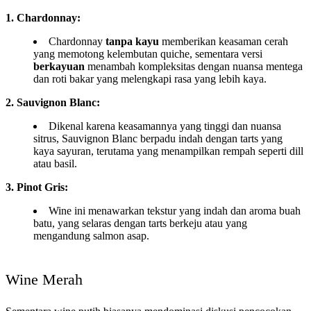
1. Chardonnay:
Chardonnay
tanpa kayu
memberikan keasaman cerah
yang memotong kelembutan quiche, sementara versi
berkayuan
menambah kompleksitas dengan nuansa mentega
dan roti bakar yang melengkapi rasa yang lebih kaya.
2. Sauvignon Blanc:
Dikenal karena keasamannya yang tinggi dan nuansa
sitrus, Sauvignon Blanc berpadu indah dengan tarts yang
kaya sayuran, terutama yang menampilkan rempah seperti dill
atau basil.
3. Pinot Gris:
Wine ini menawarkan tekstur yang indah dan aroma buah
batu, yang selaras dengan tarts berkeju atau yang
mengandung salmon asap.
Wine Merah