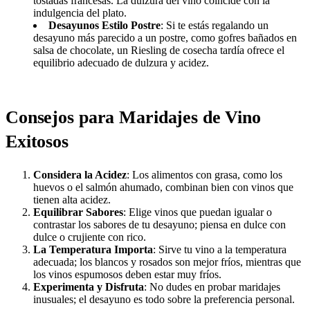
tostadas francesas. La dulzura del vino coincide con la
indulgencia del plato.
Desayunos Estilo Postre
: Si te estás regalando un
desayuno más parecido a un postre, como gofres bañados en
salsa de chocolate, un Riesling de cosecha tardía ofrece el
equilibrio adecuado de dulzura y acidez.
Consejos para Maridajes de Vino
Exitosos
Considera la Acidez
: Los alimentos con grasa, como los
huevos o el salmón ahumado, combinan bien con vinos que
tienen alta acidez.
Equilibrar Sabores
: Elige vinos que puedan igualar o
contrastar los sabores de tu desayuno; piensa en dulce con
dulce o crujiente con rico.
La Temperatura Importa
: Sirve tu vino a la temperatura
adecuada; los blancos y rosados son mejor fríos, mientras que
los vinos espumosos deben estar muy fríos.
Experimenta y Disfruta
: No dudes en probar maridajes
inusuales; el desayuno es todo sobre la preferencia personal.