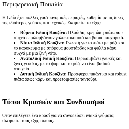
Περιφερειακή Ποικιλία
Η Ινδία έχει πολλές γαστρονομικές περιοχές, καθεμία με τις δικές
της ιδιαίτερες γεύσεις και τεχνικές. Σκεφτείτε τα εξής:
Βόρεια Ινδική Κουζίνα:
Πλούσια, κρεμώδη πιάτα που
συχνά περιλαμβάνουν γαλακτοκομικά και βαριά μπαχαρικά.
Νότια Ινδική Κουζίνα:
Γνωστή για τα πιάτα με ρύζι και
το καρύκευμα με σπόρους μουστάρδας και φύλλα κάρυ,
συχνά με μια ξινή νότα.
Ανατολική Ινδική Κουζίνα:
Περιλαμβάνει γλυκές και
ξινές γεύσεις, με το ψάρι και το ρύζι να είναι βασικά
στοιχεία.
Δυτική Ινδική Κουζίνα:
Προσφέρει πικάντικα και robust
πιάτα όπως κάρυ και προετοιμασίες ταντούρι.
Τύποι Κρασιών και Συνδυασμοί
Όταν επιλέγετε ένα κρασί για να συνοδεύσει ινδικά γεύματα,
σκεφτείτε τους εξής τύπους: