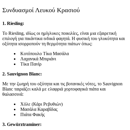
Συνδυασμοί Λευκού Κρασιού
1. Riesling:
Το Riesling, ιδίως οι ημίγλυκες ποικιλίες, είναι μια εξαιρετική
επιλογή για πικάντικα ινδικά φαγητά. Η φυσική του γλυκύτητα και
οξύτητα ισορροπούν τη θερμότητα πιάτων όπως:
Κοτόπουλο Τίκα Μασάλα
Λαχανικά Μπιριάνι
Τίκα Πανίρ
2. Sauvignon Blanc:
Με την ζωηρή του οξύτητα και τις βοτανικές νότες, το Sauvignon
Blanc ταιριάζει καλά με ελαφριά χορτοφαγικά πιάτα και
θαλασσινά:
Χόλε (Κάρι Ρεβυθιών)
Μασάλα Καραβίδας
Πιάτα Φακής
3. Gewürztraminer: