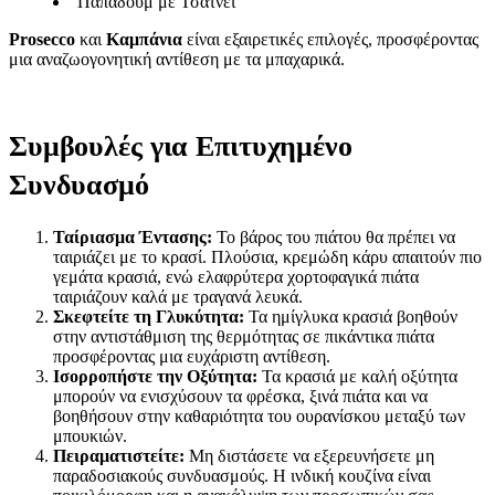
Παπαδούμ με Τσάτνεϊ
Prosecco
και
Καμπάνια
είναι εξαιρετικές επιλογές, προσφέροντας
μια αναζωογονητική αντίθεση με τα μπαχαρικά.
Συμβουλές για Επιτυχημένο
Συνδυασμό
Ταίριασμα Έντασης:
Το βάρος του πιάτου θα πρέπει να
ταιριάζει με το κρασί. Πλούσια, κρεμώδη κάρυ απαιτούν πιο
γεμάτα κρασιά, ενώ ελαφρύτερα χορτοφαγικά πιάτα
ταιριάζουν καλά με τραγανά λευκά.
Σκεφτείτε τη Γλυκύτητα:
Τα ημίγλυκα κρασιά βοηθούν
στην αντιστάθμιση της θερμότητας σε πικάντικα πιάτα
προσφέροντας μια ευχάριστη αντίθεση.
Ισορροπήστε την Οξύτητα:
Τα κρασιά με καλή οξύτητα
μπορούν να ενισχύσουν τα φρέσκα, ξινά πιάτα και να
βοηθήσουν στην καθαριότητα του ουρανίσκου μεταξύ των
μπουκιών.
Πειραματιστείτε:
Μη διστάσετε να εξερευνήσετε μη
παραδοσιακούς συνδυασμούς. Η ινδική κουζίνα είναι