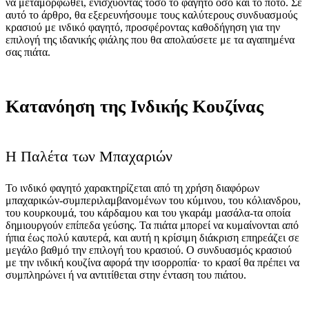
να μεταμορφωθεί, ενισχύοντας τόσο το φαγητό όσο και το ποτό. Σε
αυτό το άρθρο, θα εξερευνήσουμε τους καλύτερους συνδυασμούς
κρασιού με ινδικό φαγητό, προσφέροντας καθοδήγηση για την
επιλογή της ιδανικής φιάλης που θα απολαύσετε με τα αγαπημένα
σας πιάτα.
Κατανόηση της Ινδικής Κουζίνας
Η Παλέτα των Μπαχαριών
Το ινδικό φαγητό χαρακτηρίζεται από τη χρήση διαφόρων
μπαχαρικών-συμπεριλαμβανομένων του κύμινου, του κόλιανδρου,
του κουρκουμά, του κάρδαμου και του γκαράμ μασάλα-τα οποία
δημιουργούν επίπεδα γεύσης. Τα πιάτα μπορεί να κυμαίνονται από
ήπια έως πολύ καυτερά, και αυτή η κρίσιμη διάκριση επηρεάζει σε
μεγάλο βαθμό την επιλογή του κρασιού. Ο συνδυασμός κρασιού
με την ινδική κουζίνα αφορά την ισορροπία· το κρασί θα πρέπει να
συμπληρώνει ή να αντιτίθεται στην ένταση του πιάτου.