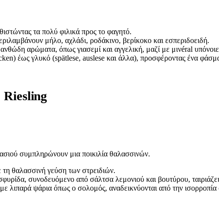
ιστώντας τα πολύ φιλικά προς το φαγητό.
εριλαμβάνουν μήλο, αχλάδι, ροδάκινο, βερίκοκο και εσπεριδοειδή.
νθώδη αρώματα, όπως γιασεμί και αγγελική, μαζί με μινéral υπόνοι
ken) έως γλυκό (spätlese, auslese και άλλα), προσφέροντας ένα φάσμ
 Riesling
ασιού συμπληρώνουν μια ποικιλία θαλασσινών.
ε τη θαλασσινή γεύση των στρειδιών.
υρίδα, συνοδευόμενο από σάλτσα λεμονιού και βουτύρου, ταιριάζει
α με λιπαρά ψάρια όπως ο σολομός, αναδεικνύονται από την ισορροπία