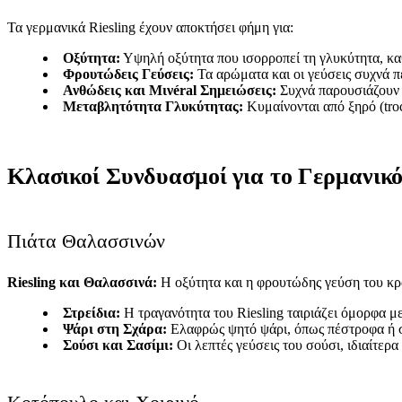
Τα γερμανικά Riesling έχουν αποκτήσει φήμη για:
Οξύτητα:
Υψηλή οξύτητα που ισορροπεί τη γλυκύτητα, καθ
Φρουτώδεις Γεύσεις:
Τα αρώματα και οι γεύσεις συχνά π
Ανθώδεις και Μινéral Σημειώσεις:
Συχνά παρουσιάζουν α
Μεταβλητότητα Γλυκύτητας:
Κυμαίνονται από ξηρό (troc
Κλασικοί Συνδυασμοί για το Γερμανικό
Πιάτα Θαλασσινών
Riesling και Θαλασσινά:
Η οξύτητα και η φρουτώδης γεύση του κρ
Στρείδια:
Η τραγανότητα του Riesling ταιριάζει όμορφα μ
Ψάρι στη Σχάρα:
Ελαφρώς ψητό ψάρι, όπως πέστροφα ή σφ
Σούσι και Σασίμι:
Οι λεπτές γεύσεις του σούσι, ιδιαίτερ