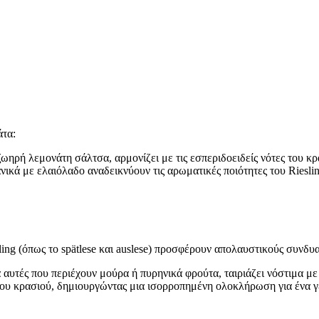
άτα:
ωηρή λεμονάτη σάλτσα, αρμονίζει με τις εσπεριδοειδείς νότες του κρ
κά με ελαιόλαδο αναδεικνύουν τις αρωματικές ποιότητες του Rieslin
ling (όπως το spätlese και auslese) προσφέρουν απολαυστικούς συνδυ
 αυτές που περιέχουν μούρα ή πυρηνικά φρούτα, ταιριάζει νόστιμα με 
ου κρασιού, δημιουργώντας μια ισορροπημένη ολοκλήρωση για ένα γ