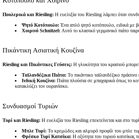
Κοτόπουλο και Χοιρινό
Πουλερικά και Riesling:
Η ευελιξία του Riesling λάμπει όταν συνδ
Ψητό Κοτόπουλο:
Ένα απλό ψητό κοτόπουλο, ειδικά με β
Χοιρινό Schnitzel:
Αυτό το κλασικό γερμανικό πιάτο ταιρι
Πικάντικη Ασιατική Κουζίνα
Riesling και Πικάντικες Γεύσεις:
Η γλυκύτητα του κρασιού μπορεί ν
Ταϊλανδέζικα Πιάτα:
Το πικάντικο ταϊλανδέζικο πράσινο 
Ινδική Κουζίνα:
Πιάτα πλούσια σε μπαχαρικά όπως το κοτό
κατακλύζει τον ουρανίσκο.
Συνδυασμοί Τυριών
Τυρί και Riesling:
Η ευελιξία του Riesling επεκτείνεται και στο τυρί
Μπλε Τυρί:
Το κρεμώδες και αλμυρό προφίλ του μπλε τυρι
Φρέσκο Τυρί Κατσίκα:
Η οξύτητα του τυριού κατσίκας τα