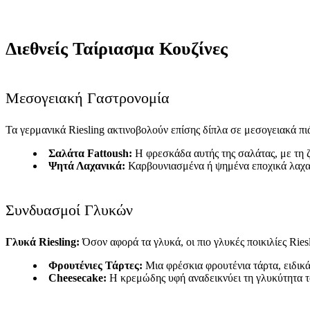
Διεθνείς Ταίριασμα Κουζίνες
Μεσογειακή Γαστρονομία
Τα γερμανικά Riesling ακτινοβολούν επίσης δίπλα σε μεσογειακά πι
Σαλάτα Fattoush:
Η φρεσκάδα αυτής της σαλάτας, με τη ζ
Ψητά Λαχανικά:
Καρβουνιασμένα ή ψημένα εποχικά λαχανι
Συνδυασμοί Γλυκών
Γλυκά Riesling:
Όσον αφορά τα γλυκά, οι πιο γλυκές ποικιλίες Ries
Φρουτένιες Τάρτες:
Μια φρέσκια φρουτένια τάρτα, ειδικά
Cheesecake:
Η κρεμώδης υφή αναδεικνύει τη γλυκύτητα τ