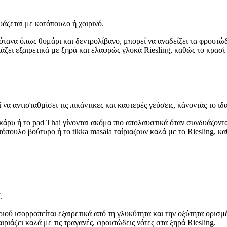
υάζεται με κοτόπουλο ή χοιρινό.
ότανα όπως θυμάρι και δεντρολίβανο, μπορεί να αναδείξει τα φρουτ
άζει εξαιρετικά με ξηρά και ελαφρώς γλυκά Riesling, καθώς το κρασ
α αντισταθμίσει τις πικάντικες και καυτερές γεύσεις, κάνοντάς το ιδα
κάρυ ή το pad Thai γίνονται ακόμα πιο απολαυστικά όταν συνδυάζοντ
πουλο βούτυρο ή το tikka masala ταίριαζουν καλά με το Riesling, κ
.
ού ισορροπείται εξαιρετικά από τη γλυκύτητα και την οξύτητα ορισμέ
ιριάζει καλά με τις τραγανές, φρουτώδεις νότες στα ξηρά Riesling.