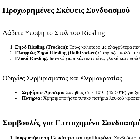
Προχωρημένες Σκέψεις Συνδυασμού
Λάβετε Υπόψη το Στυλ του Riesling
Ξηρό Riesling (Trocken):
Ίσως καλύτερο με ελαφρύτερα πιάτ
Ελαφρώς Ξηρό Riesling (Halbtrocken):
Ταιριάζει καλά με π
Γλυκό Riesling:
Ιδανικό για πικάντικα πιάτα, γλυκά και πλούσ
Οδηγίες Σερβιρίσματος και Θερμοκρασίας
Σερβίρετε Δροσερό:
Συνήθως σε 7-10°C (45-50°F) για ξηρά
Ποτήρια:
Χρησιμοποιήστε τυπικά ποτήρια λευκού κρασιού
Συμβουλές για Επιτυχημένο Συνδυασμ
Ισορροπήστε τη Γλυκύτητα και την Πικράδα:
Συνδυάστε τη