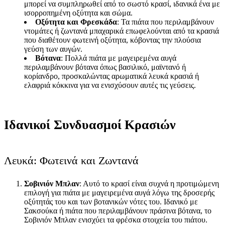
μπορεί να συμπληρωθεί από το σωστό κρασί, ιδανικά ένα με
ισορροπημένη οξύτητα και σώμα.
Οξύτητα και Φρεσκάδα
: Τα πιάτα που περιλαμβάνουν
ντομάτες ή ζωντανά μπαχαρικά επωφελούνται από τα κρασιά
που διαθέτουν φωτεινή οξύτητα, κόβοντας την πλούσια
γεύση των αυγών.
Βότανα
: Πολλά πιάτα με μαγειρεμένα αυγά
περιλαμβάνουν βότανα όπως βασιλικό, μαϊντανό ή
κορίανδρο, προσκαλώντας αρωματικά λευκά κρασιά ή
ελαφριά κόκκινα για να ενισχύσουν αυτές τις γεύσεις.
Ιδανικοί Συνδυασμοί Κρασιών
Λευκά: Φωτεινά και Ζωντανά
Σοβινιόν Μπλαν
: Αυτό το κρασί είναι συχνά η προτιμώμενη
επιλογή για πιάτα με μαγειρεμένα αυγά λόγω της δροσερής
οξύτητάς του και των βοτανικών νότες του. Ιδανικό με
Σακσούκα ή πιάτα που περιλαμβάνουν πράσινα βότανα, το
Σοβινιόν Μπλαν ενισχύει τα φρέσκα στοιχεία του πιάτου.