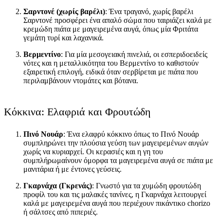
Σαρντονέ (χωρίς βαρέλι)
: Ένα τραγανό, χωρίς βαρέλι
Σαρντονέ προσφέρει ένα απαλό σώμα που ταιριάζει καλά με
κρεμώδη πιάτα με μαγειρεμένα αυγά, όπως μία Φριτάτα
γεμάτη τυρί και λαχανικά.
Βερμεντίνο
: Για μία μεσογειακή πινελιά, οι εσπεριδοειδείς
νότες και η μεταλλικότητα του Βερμεντίνο το καθιστούν
εξαιρετική επιλογή, ειδικά όταν σερβίρεται με πιάτα που
περιλαμβάνουν ντομάτες και βότανα.
Κόκκινα: Ελαφριά και Φρουτώδη
Πινό Νουάρ
: Ένα ελαφρύ κόκκινο όπως το Πινό Νουάρ
συμπληρώνει την πλούσια γεύση των μαγειρεμένων αυγών
χωρίς να κυριαρχεί. Οι κερασιές και η γη του
συμπλήρωμαίνουν όμορφα τα μαγειρεμένα αυγά σε πιάτα με
μανιτάρια ή με έντονες γεύσεις.
Γκαρνάχα (Γκρενάς)
: Γνωστό για τα χυμώδη φρουτώδη
προφίλ του και τις μαλακές τανίνες, η Γκαρνάχα λειτουργεί
καλά με μαγειρεμένα αυγά που περιέχουν πικάντικο chorizo
ή σάλτσες από πιπεριές.